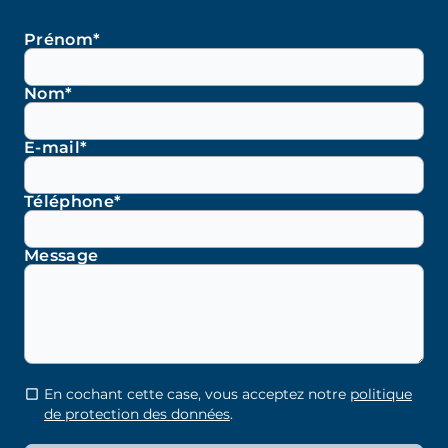
Prénom*
Nom*
E-mail*
Téléphone*
Message
En cochant cette case, vous acceptez notre
politique
de protection des données
.